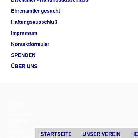
Ehrenamtler gesucht
Haftungsausschluß
Impressum
Kontaktformular
SPENDEN
ÜBER UNS
Copyright ©
2026
Tierschutzverein
Erkrath. Alle
Rechte
vorbehalten.
STARTSEITE
UNSER VEREIN
HE
Joomla!
ist freie,