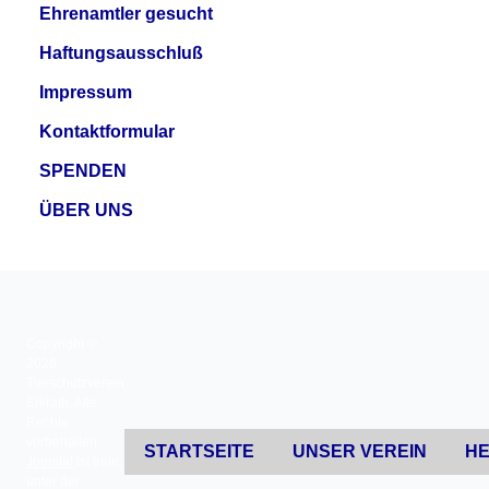
Ehrenamtler gesucht
Haftungsausschluß
Impressum
Kontaktformular
SPENDEN
ÜBER UNS
Copyright ©
2026
Tierschutzverein
Erkrath. Alle
Rechte
vorbehalten.
STARTSEITE
UNSER VEREIN
HE
Joomla!
ist freie,
unter der