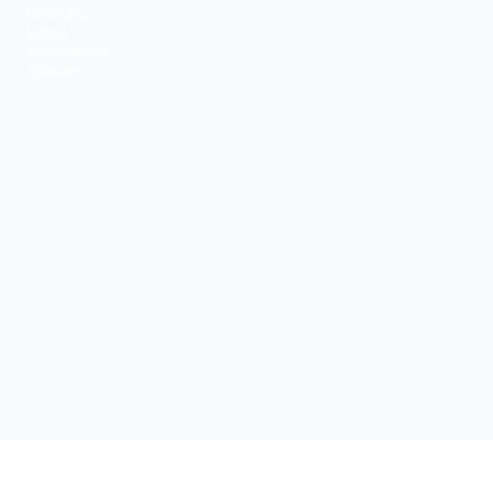
GNU/GPL-
Lizenz
veröffentlichte
Software.