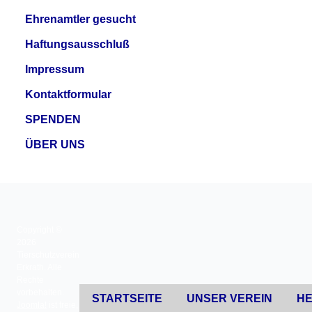
Ehrenamtler gesucht
Haftungsausschluß
Impressum
Kontaktformular
SPENDEN
ÜBER UNS
Copyright ©
2026
Tierschutzverein
Erkrath. Alle
Rechte
vorbehalten.
STARTSEITE
UNSER VEREIN
HE
Joomla!
ist freie,