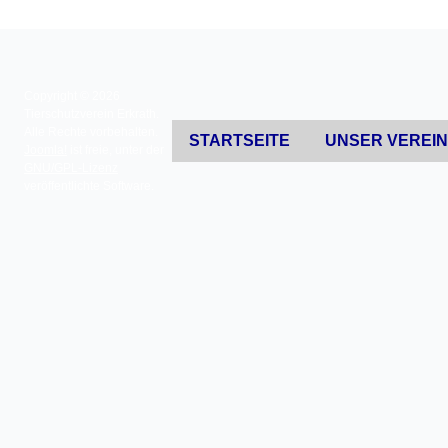
Copyright © 2026
Tierschutzverein Erkrath.
Alle Rechte vorbehalten.
STARTSEITE
UNSER VEREI
Joomla!
ist freie, unter der
GNU/GPL-Lizenz
veröffentlichte Software.