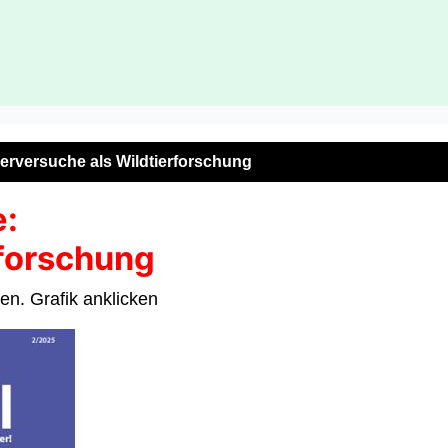
ierversuche als Wildtierforschung
e:
rforschung
en. Grafik anklicken