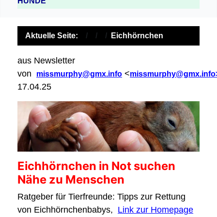
HUNDE
Aktuelle Seite:
Eichhörnchen
aus Newsletter
von
<
missmurphy@gmx.info
missmurphy@gmx.info
17.04.25
Eichhörnchen in Not suchen
Nähe zu Menschen
Ratgeber für Tierfreunde: Tipps zur Rettung
von Eichhörnchenbabys,
Link zur Homepage