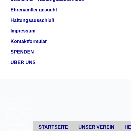
Ehrenamtler gesucht
Haftungsausschluß
Impressum
Kontaktformular
SPENDEN
ÜBER UNS
Copyright ©
2026
Tierschutzverein
Erkrath. Alle
Rechte
vorbehalten.
STARTSEITE
UNSER VEREIN
HE
Joomla!
ist freie,