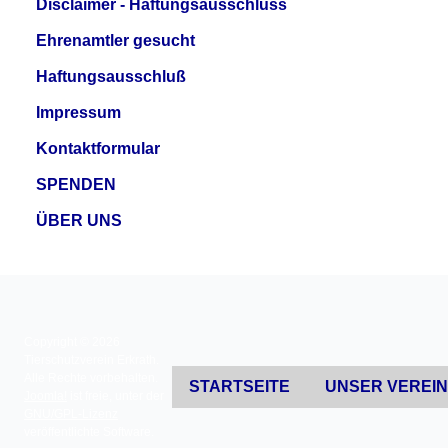
Disclaimer - Haftungsausschluss
Ehrenamtler gesucht
Haftungsausschluß
Impressum
Kontaktformular
SPENDEN
ÜBER UNS
Copyright © 2026
Tierschutzverein Erkrath.
Alle Rechte vorbehalten.
STARTSEITE
UNSER VEREI
Joomla!
ist freie, unter der
GNU/GPL-Lizenz
veröffentlichte Software.