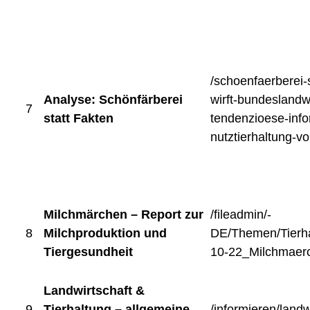
/schoenfaerberei-
Analyse: Schönfärberei
wirft-bundeslandw
7
statt Fakten
tendenzioese-info
nutztierhaltung-vo
Milchmärchen – Report zur
/fileadmin/-
8
Milchproduktion und
DE/Themen/Tierh
Tiergesundheit
10-22_Milchmaerc
Landwirtschaft &
9
Tierhaltung – allgemeine
/informieren/landw