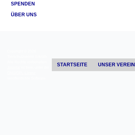
SPENDEN
ÜBER UNS
Copyright © 2026
Tierschutzverein Erkrath.
Alle Rechte vorbehalten.
STARTSEITE
UNSER VEREI
Joomla!
ist freie, unter der
GNU/GPL-Lizenz
veröffentlichte Software.