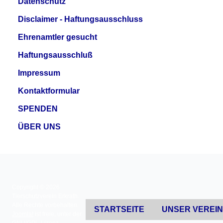
Datenschutz
Disclaimer - Haftungsausschluss
Ehrenamtler gesucht
Haftungsausschluß
Impressum
Kontaktformular
SPENDEN
ÜBER UNS
Copyright © 2026
Tierschutzverein Erkrath.
Alle Rechte vorbehalten.
STARTSEITE
UNSER VEREI
Joomla!
ist freie, unter der