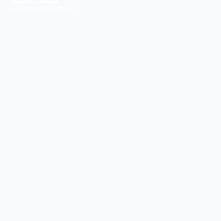
GNU/GPL-Lizenz
veröffentlichte Software.