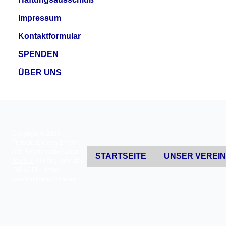
Impressum
Kontaktformular
SPENDEN
ÜBER UNS
Copyright © 2026
Tierschutzverein Erkrath.
Alle Rechte vorbehalten.
STARTSEITE
UNSER VEREI
Joomla!
ist freie, unter der
GNU/GPL-Lizenz
veröffentlichte Software.