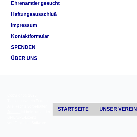
Ehrenamtler gesucht
Haftungsausschluß
Impressum
Kontaktformular
SPENDEN
ÜBER UNS
Copyright © 2026
Tierschutzverein Erkrath.
Alle Rechte vorbehalten.
STARTSEITE
UNSER VEREI
Joomla!
ist freie, unter der
GNU/GPL-Lizenz
veröffentlichte Software.