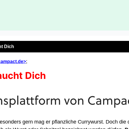
ht Dich
;
campact.de>
aucht Dich
esonders gern mag er pflanzliche Currywurst. Doch die 