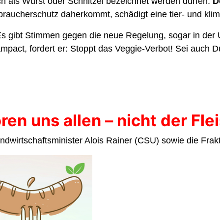
ch als Wurst oder Schnitzel bezeichnet werden dürfen.
D
raucherschutz daherkommt, schädigt eine tier- und kli
s gibt Stimmen gegen die neue Regelung, sogar in der
mpact, fordert er: Stoppt das Veggie-Verbot! Sei auch D
ren uns allen – nicht der Fle
dwirtschaftsminister Alois Rainer (CSU) sowie die Fra