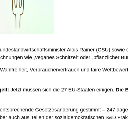
!
Bundeslandwirtschaftsminister Alois Rainer (CSU) sowi
chnungen wie „veganes Schnitzel“ oder „pflanzlicher Bur
Wahlfreiheit, Verbrauchervertrauen und faire Wettbewe
elt:
Jetzt müssen sich die 27 EU-Staaten einigen.
Die 
 entsprechende Gesetzesänderung gestimmt – 247 dageg
aber auch aus Teilen der sozialdemokratischen S&D Frak