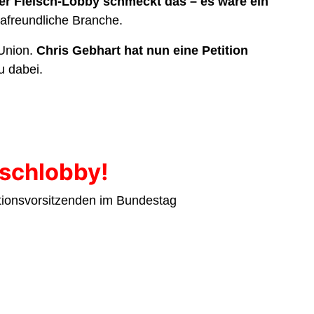
er Fleisch-Lobby schmeckt das – es wäre ein
mafreundliche Branche.
 Union.
Chris Gebhart hat nun eine Petition
u dabei.
ischlobby!
ktionsvorsitzenden im Bundestag