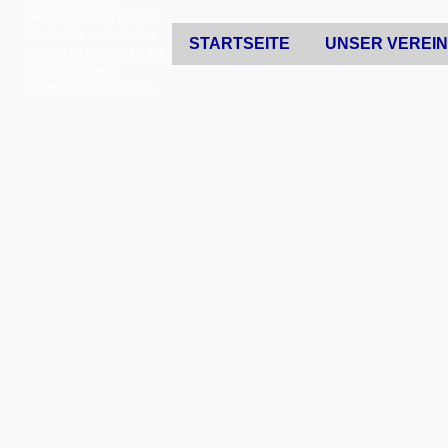
Tierschutzverein Erkrath.
Alle Rechte vorbehalten.
STARTSEITE
UNSER VEREI
Joomla!
ist freie, unter der
GNU/GPL-Lizenz
veröffentlichte Software.