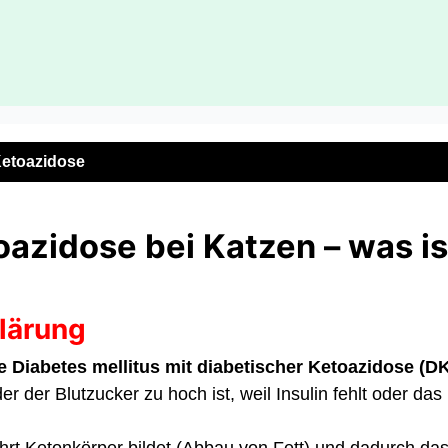
Ketoazidose
oazidose bei Katzen – was is
klärung
ne Diabetes mellitus mit diabetischer Ketoazidose (D
der der Blutzucker zu hoch ist, weil Insulin fehlt oder das
rt Ketonkörper bildet (Abbau von Fett) und dadurch das