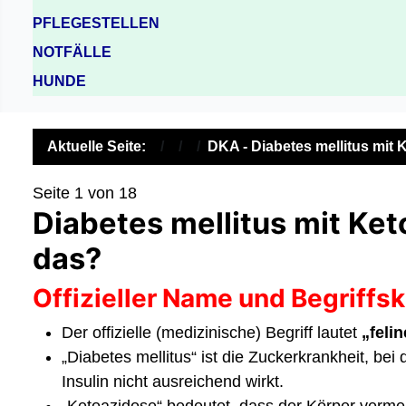
PFLEGESTELLEN
NOTFÄLLE
HUNDE
Aktuelle Seite:
DKA - Diabetes mellitus mit 
Seite 1 von 18
Diabetes mellitus mit Ket
das?
Offizieller Name und Begriffs
Der offizielle (medizinische) Begriff lautet
„feli
„Diabetes mellitus“ ist die Zuckerkrankheit, bei 
Insulin nicht ausreichend wirkt.
„Ketoazidose“ bedeutet, dass der Körper vermeh