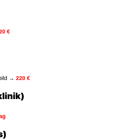
20 €
nbild →
220 €
linik)
Tag
s)