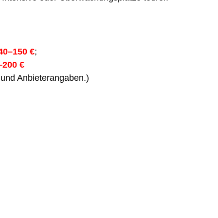
40–150 €
;
–200 €
n und Anbieterangaben.)