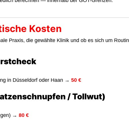
hiedlich berechnen — innerhalb der GOT-Grenzen.
tische Kosten
le Praxis, die gewählte Klinik und ob es sich um Routine
Erstcheck
tung in Düsseldorf oder Haan
→
50 €
atzenschnupfen / Tollwut)
ungen) →
80 €