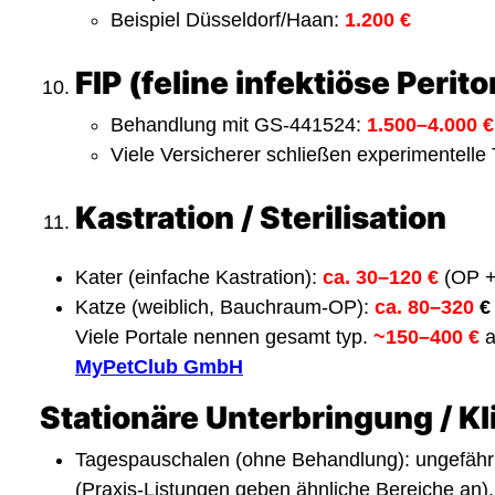
Beispiel Düsseldorf/Haan:
1.200 €
FIP (feline infektiöse Perit
Behandlung mit GS-441524:
1.500–4.000 €
Viele Versicherer schließen experimentelle
Kastration / Sterilisation
Kater (einfache Kastration):
ca. 30–120 €
(OP +
Katze (weiblich, Bauchraum-OP):
ca. 80–320
€
Viele Portale nennen gesamt typ.
~150–400 €
a
MyPetClub GmbH
Stationäre Unterbringung / Kl
Tagespauschalen (ohne Behandlung): ungefäh
(Praxis-Listungen geben ähnliche Bereiche an).