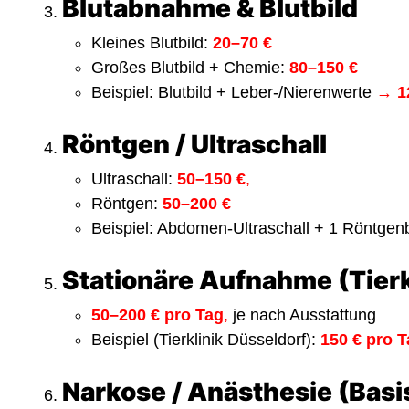
Blutabnahme & Blutbild
Kleines Blutbild:
20–70 €
Großes Blutbild + Chemie:
80–150 €
Beispiel: Blutbild + Leber-/Nierenwerte
→
1
Röntgen / Ultraschall
Ultraschall:
50–150 €
,
Röntgen:
50–200 €
Beispiel: Abdomen-Ultraschall + 1 Röntge
Stationäre Aufnahme (Tierk
50–200 € pro Tag
,
je nach Ausstattung
Beispiel (Tierklinik Düsseldorf):
150 € pro 
Narkose / Anästhesie (Basi