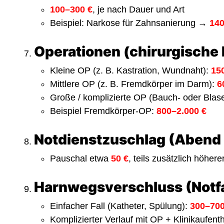
100–300 €
, je nach Dauer und Art
Beispiel: Narkose für Zahnsanierung →
140
Operationen (chirurgische 
Kleine OP (z. B. Kastration, Wundnaht):
15
Mittlere OP (z. B. Fremdkörper im Darm):
6
Große / komplizierte OP (Bauch- oder Blas
Beispiel Fremdkörper-OP:
800–2.000 €
Notdienstzuschlag (Abend 
Pauschal etwa
50 €
, teils zusätzlich höher
Harnwegsverschluss (Notfa
Einfacher Fall (Katheter, Spülung):
300–700
Komplizierter Verlauf mit OP + Klinikaufenth