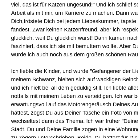
viel, das ist für Katzen ungesund!" Und ich schlie
Arbeit als mit mir, um Karriere zu machen. Dann w
Dich,tröstete Dich bei jedem Liebeskummer, tapste 
fandest. Zwar keinen Katzenfreund, aber ich respek
glücklich, weil Du glücklich warst! Dann kamen nach
fasziniert, dass ich sie mit bemuttern wollte. Aber
wurde ich auch noch aus dem großen schönen Raum a
Ich liebte die Kinder, und wurde "Gefangener der L
meinem Schwanz, hielten sich auf wackligen Beinch
und ich hielt bei all dem geduldig still. Ich liebte 
notfalls mit meinem Leben zu verteidigen. Ich war
erwartungsvoll auf das Motorengeräusch Deines Auto
hättest, zogst Du aus Deiner Tasche ein Foto von mi
wechseltest dann das Thema. Ich war früher "Deine 
Stadt. Du und Deine Familie zogen in eine Wohnung,
zu Zögern unterschrieben. Beide. Du hattest für Dic