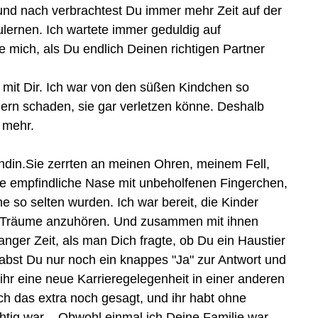
 und nach verbrachtest Du immer mehr Zeit auf der
lernen. Ich wartete immer geduldig auf
 mich, als Du endlich Deinen richtigen Partner
g mit Dir. Ich war von den süßen Kindchen so
ndern schaden, sie gar verletzen könne. Deshalb
 mehr.
undin.Sie zerrten an meinen Ohren, meinem Fell,
ne empfindliche Nase mit unbeholfenen Fingerchen,
ne so selten wurden. Ich war bereit, die Kinder
 und Träume anzuhören. Und zusammen mit ihnen
nger Zeit, als man Dich fragte, ob Du ein Haustier
 gabst Du nur noch ein knappes "Ja" zur Antwort und
ihr eine neue Karrieregelegenheit in einer anderen
ch das extra noch gesagt, und ihr habt ohne
htig war. - Obwohl einmal ich Deine Familie war.