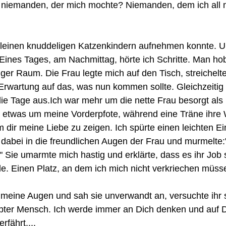
 niemanden, der mich mochte? Niemanden, dem ich all m
 kleinen knuddeligen Katzenkindern aufnehmen konnte. 
 Eines Tages, am Nachmittag, hörte ich Schritte. Man hob
iger Raum. Die Frau legte mich auf den Tisch, streichel
 Erwartung auf das, was nun kommen sollte. Gleichzeitig 
ie Tage aus.Ich war mehr um die nette Frau besorgt als 
t etwas um meine Vorderpfote, während eine Träne ihre W
m dir meine Liebe zu zeigen. Ich spürte einen leichten Ein
te dabei in die freundlichen Augen der Frau und murmelt
!" Sie umarmte mich hastig und erklärte, dass es ihr Job 
de. Einen Platz, an dem ich mich nicht verkriechen müsse
 meine Augen und sah sie unverwandt an, versuchte ihr 
iebter Mensch. Ich werde immer an Dich denken und auf 
fährt....