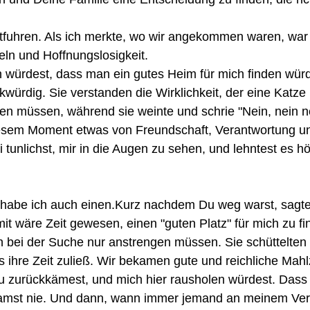
mitfuhren. Als ich merkte, wo wir angekommen waren, w
ln und Hoffnungslosigkeit.
en würdest, dass man ein gutes Heim für mich finden wü
würdig. Sie verstanden die Wirklichkeit, der eine Katze
en müssen, während sie weinte und schrie "Nein, nein n
esem Moment etwas von Freundschaft, Verantwortung und 
i tunlichst, mir in die Augen zu sehen, und lehntest es 
n habe ich auch einen.Kurz nachdem Du weg warst, sagte 
 wäre Zeit gewesen, einen "guten Platz" für mich zu f
 bei der Suche nur anstrengen müssen. Sie schüttelten 
hre Zeit zuließ. Wir bekamen gute und reichliche Mahlze
Du zurückkämest, und mich hier rausholen würdest. Dass
 kamst nie. Und dann, wann immer jemand an meinem Verm