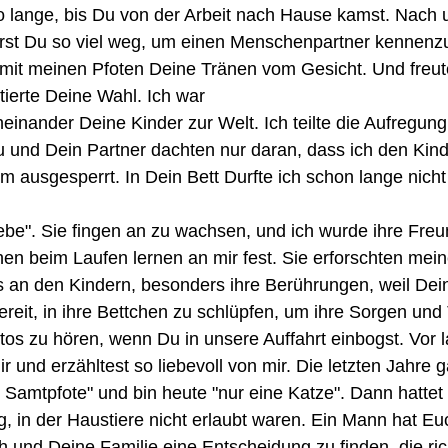
f so lange, bis Du von der Arbeit nach Hause kamst. Nach
arst Du so viel weg, um einen Menschenpartner kennenzu
mit meinen Pfoten Deine Tränen vom Gesicht. Und freute
tierte Deine Wahl. Ich war
einander Deine Kinder zur Welt. Ich teilte die Aufregun
 Du und Dein Partner dachten nur daran, dass ich den Ki
usgesperrt. In Dein Bett Durfte ich schon lange nicht
iebe". Sie fingen an zu wachsen, und ich wurde ihre Fre
en beim Laufen lernen an mir fest. Sie erforschten mei
alles an den Kindern, besonders ihre Berührungen, weil Dei
 bereit, in ihre Bettchen zu schlüpfen, um ihre Sorgen
s zu hören, wenn Du in unsere Auffahrt einbogst. Vor la
r und erzähltest so liebevoll von mir. Die letzten Jahre
Samtpfote" und bin heute "nur eine Katze". Dann hattet 
 in der Haustiere nicht erlaubt waren. Ein Mann hat Eu
h und Deine Familie eine Entscheidung zu finden, die ric