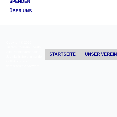
SPENDEN
ÜBER UNS
Copyright © 2026
Tierschutzverein Erkrath.
Alle Rechte vorbehalten.
STARTSEITE
UNSER VEREI
Joomla!
ist freie, unter der
GNU/GPL-Lizenz
veröffentlichte Software.