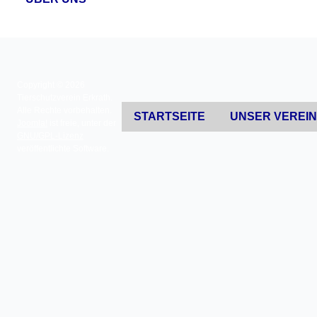
Copyright © 2026
Tierschutzverein Erkrath.
Alle Rechte vorbehalten.
STARTSEITE
UNSER VEREI
Joomla!
ist freie, unter der
GNU/GPL-Lizenz
veröffentlichte Software.