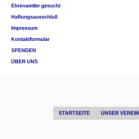
Ehrenamtler gesucht
Haftungsausschluß
Impressum
Kontaktformular
SPENDEN
ÜBER UNS
Copyright © 2026
Tierschutzverein Erkrath.
Alle Rechte vorbehalten.
STARTSEITE
UNSER VEREI
Joomla!
ist freie, unter der
GNU/GPL-Lizenz
veröffentlichte Software.