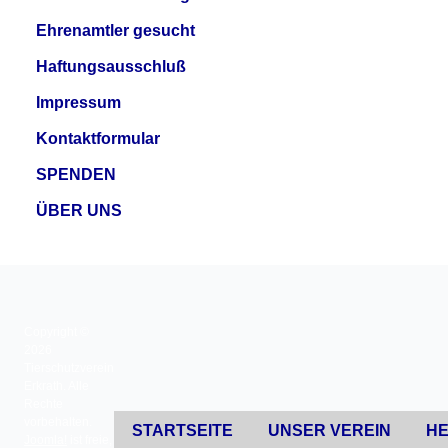
Ehrenamtler gesucht
Haftungsausschluß
Impressum
Kontaktformular
SPENDEN
ÜBER UNS
Copyright ©
2026
Tierschutzverein
Erkrath. Alle
Rechte
vorbehalten.
STARTSEITE
UNSER VEREIN
HE
Joomla!
ist freie,