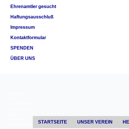
Ehrenamtler gesucht
Haftungsausschluß
Impressum
Kontaktformular
SPENDEN
ÜBER UNS
Copyright ©
2026
Tierschutzverein
Erkrath. Alle
Rechte
vorbehalten.
STARTSEITE
UNSER VEREIN
HE
Joomla!
ist freie,