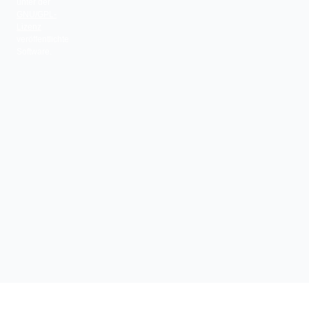
unter der
GNU/GPL-
Lizenz
veröffentlichte
Software.