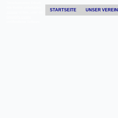
Tierschutzverein Erkrath.
Alle Rechte vorbehalten.
STARTSEITE
UNSER VEREI
Joomla!
ist freie, unter der
GNU/GPL-Lizenz
veröffentlichte Software.