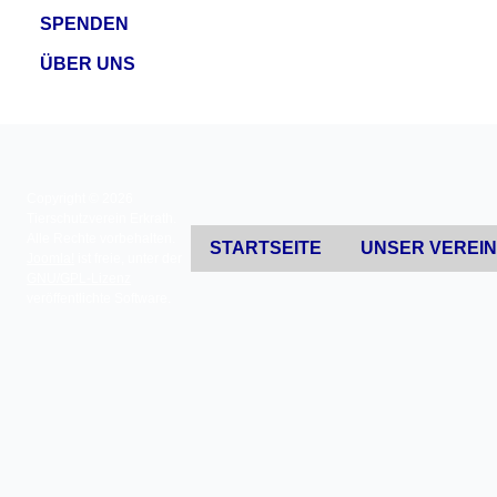
SPENDEN
ÜBER UNS
Copyright © 2026
Tierschutzverein Erkrath.
Alle Rechte vorbehalten.
STARTSEITE
UNSER VEREI
Joomla!
ist freie, unter der
GNU/GPL-Lizenz
veröffentlichte Software.