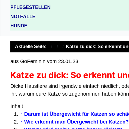
PFLEGESTELLEN
NOTFÄLLE
HUNDE
Aktuelle Seite:
Katze zu dick: So erkennt u
aus GoFeminin vom 23.01.23
Katze zu dick: So erkennt u
Dicke Haustiere sind irgendwie einfach niedlich, ode
ihr, warum eure Katze so zugenommen haben könnt
Inhalt
·
Darum ist Übergewicht für Katzen so schä
·
Wie erkennt man Übergewicht bei Katzen?