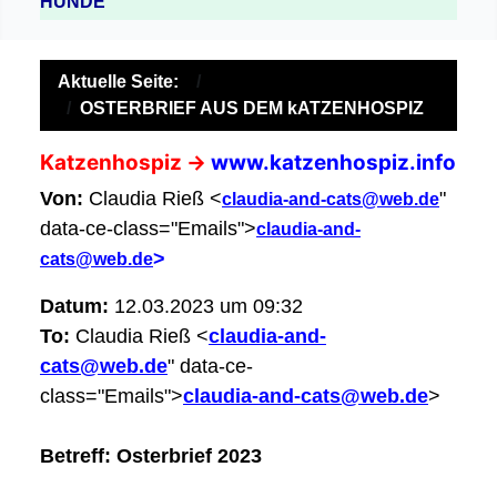
HUNDE
Aktuelle Seite:
OSTERBRIEF AUS DEM kATZENHOSPIZ
Katzenhospiz ->
www.katzenhospiz.info
Von:
Claudia Rieß <
"
claudia-and-cats@web.de
data-ce-class="Emails">
c
laudia-and-
>
cats@web.de
Datum:
12.03.2023
um 09:32
To:
Claudia Rieß <
claudia-and-
cats@web.de
" data-ce-
class="Emails">
claudia-and-cats@web.de
>
Betreff: Osterbrief 2023