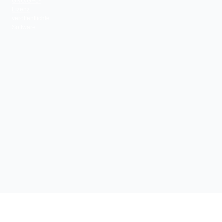
GNU/GPL-
Lizenz
veröffentlichte
Software.