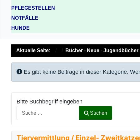
PFLEGESTELLEN
NOTFÄLLE
HUNDE
Aktuelle Seite:
Bücher - Neue - Jugendbücher 
Information
Es gibt keine Beiträge in dieser Kategorie. W
Bitte Suchbegriff eingeben
Suchen
Tiervermittlung / Einzel- Zweitkatz