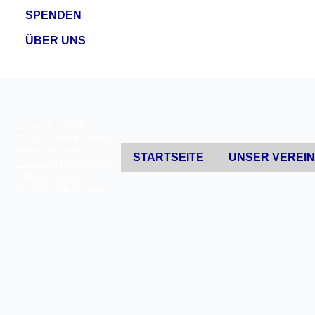
SPENDEN
ÜBER UNS
Copyright © 2026
Tierschutzverein Erkrath.
Alle Rechte vorbehalten.
STARTSEITE
UNSER VEREI
Joomla!
ist freie, unter der
GNU/GPL-Lizenz
veröffentlichte Software.