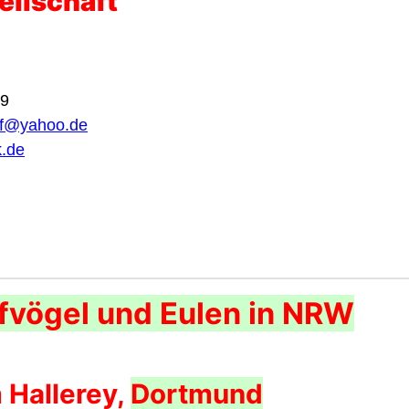
ellschaft
99
lif@yahoo.de
k.de
ifvögel und Eulen in NRW
 Hallerey,
Dortmund