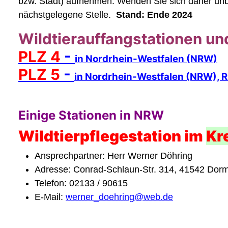
bzw. Stadt) aufnehmen. Wenden Sie sich daher unb
nächstgelegene Stelle.
Stand: Ende 2024
Wildtierauffangstationen un
PLZ 4
-
in Nordrhein-Westfalen (NRW)
PLZ 5
-
in Nordrhein-Westfalen (NRW), R
Einige Stationen in NRW
Wildtierpflegestation im
Kr
Ansprechpartner: Herr Werner Döhring
Adresse: Conrad-Schlaun-Str. 314, 41542 Dor
Telefon: 02133 / 90615
E-Mail:
werner_doehring@web.de