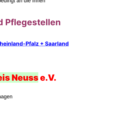
edingt an die Ihnen
d Pflegestellen
heinland-Pfalz + Saarland
eis Neuss
e.V.
magen