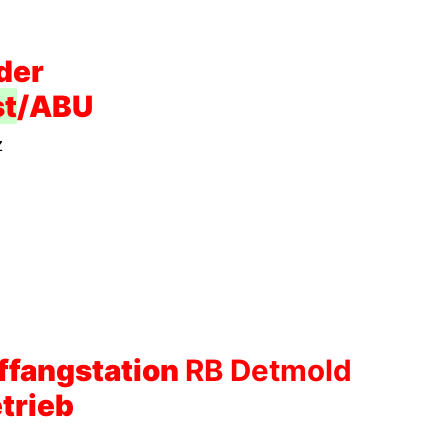
 der
t
/ABU
z
ffangstation
RB Detmold
trieb