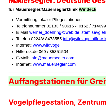
Mauersegler: Deutsche Ges
für Mauersegler/Mauerseglerklinik
Windeck
Vermittlung lokaler Pflegestationen
Telefonnummer 02133 / 90615 - 0162 / 71409
E-Mail
werner_doehring@web.de
istemisevgie
Telefon 02243/ 8473555
info@wildvogelhilfe-rs
Internet:
www.wildvogel
Hilfe-rsk.de 069 / 35351504
E-Mail:
info@mauersegler.com
Internet:
www.mauersegler.com
Auffangstationen für Gre
Vogelpflegestation, Zentrum