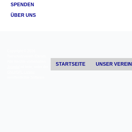
SPENDEN
ÜBER UNS
Copyright © 2026
Tierschutzverein Erkrath.
Alle Rechte vorbehalten.
STARTSEITE
UNSER VEREI
Joomla!
ist freie, unter der
GNU/GPL-Lizenz
veröffentlichte Software.