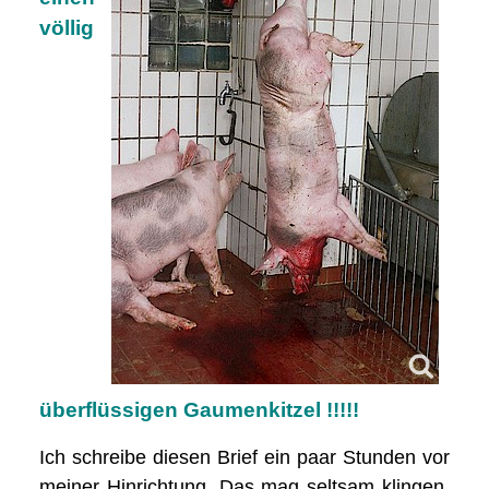
völlig
überflüssigen Gaumenkitzel !!!!!
Ich schreibe diesen Brief ein paar Stunden vor
meiner Hinrichtung. Das mag seltsam klingen,