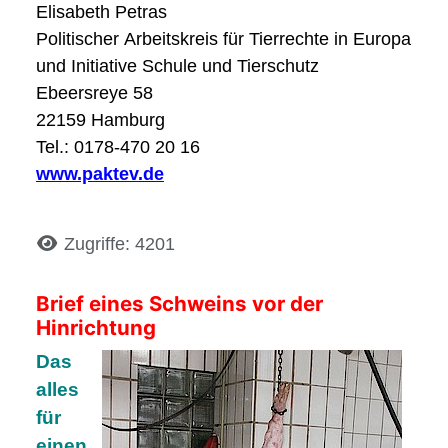
Elisabeth P
Politischer Arbeitskreis für Tierrechte in Europa (PAK
und Initiative Schule und Tierschutz
Ebeersreye 58
22159 Hamburg
Tel.: 0178-470 20 16
www.paktev.de
Details
Zugriffe: 4201
Brief eines Schweins vor der
Hinrichtung
Das
alles
für
einen