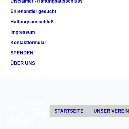
Disclaimer - Haftungsausschluss
Ehrenamtler gesucht
Haftungsausschluß
Impressum
Kontaktformular
SPENDEN
ÜBER UNS
Copyright © 2026
Tierschutzverein Erkrath.
Alle Rechte vorbehalten.
STARTSEITE
UNSER VEREI
Joomla!
ist freie, unter der
GNU/GPL-Lizenz
veröffentlichte Software.