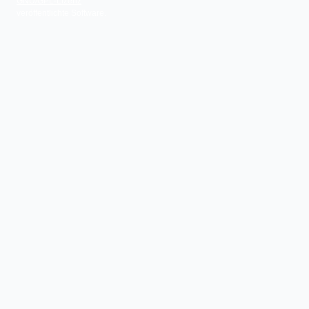
GNU/GPL-Lizenz
veröffentlichte Software.