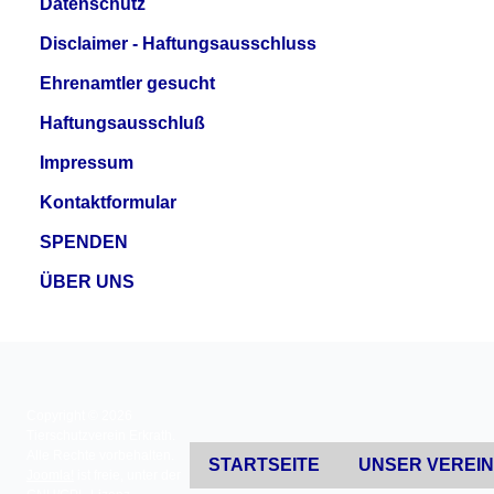
Datenschutz
Disclaimer - Haftungsausschluss
Ehrenamtler gesucht
Haftungsausschluß
Impressum
Kontaktformular
SPENDEN
ÜBER UNS
Copyright © 2026
Tierschutzverein Erkrath.
Alle Rechte vorbehalten.
STARTSEITE
UNSER VEREI
Joomla!
ist freie, unter der