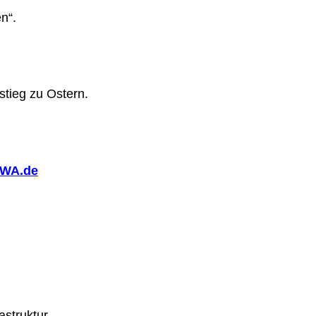
n“.
tieg zu Ostern.
WA.de
astruktur.