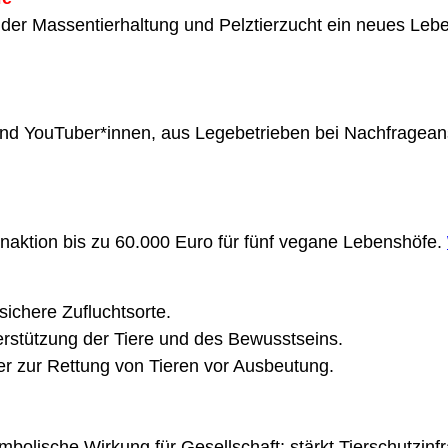
s der Massentierhaltung und Pelztierzucht ein neues Lebe
d YouTuber*innen, aus Legebetrieben bei Nachfrageans
enaktion bis zu 60.000 Euro für fünf vegane Lebenshöfe.
ichere Zufluchtsorte.
terstützung der Tiere und des Bewusstseins.
er zur Rettung von Tieren vor Ausbeutung.
bolische Wirkung für Gesellschaft; stärkt Tierschutzinfr