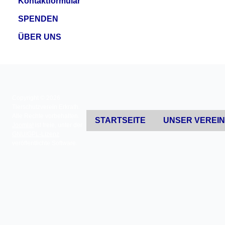
Kontaktformular
SPENDEN
ÜBER UNS
Copyright © 2026
Tierschutzverein Erkrath.
Alle Rechte vorbehalten.
STARTSEITE
UNSER VEREI
Joomla!
ist freie, unter der
GNU/GPL-Lizenz
veröffentlichte Software.