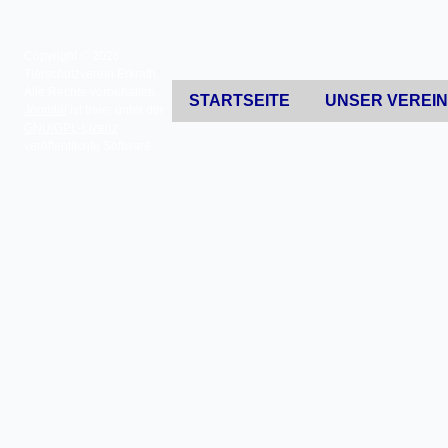
Copyright © 2026
Tierschutzverein Erkrath.
Alle Rechte vorbehalten.
STARTSEITE
UNSER VEREI
Joomla!
ist freie, unter der
GNU/GPL-Lizenz
veröffentlichte Software.