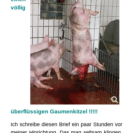
völlig
überflüssigen Gaumenkitzel !!!!!
Ich schreibe diesen Brief ein paar Stunden vor
meiner Hinrichtung. Das mag seltsam klingen,