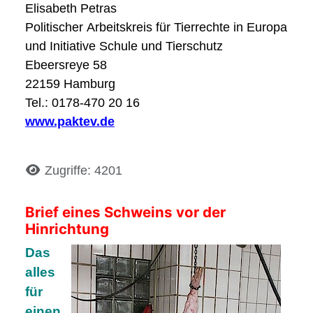
Elisabeth P
Politischer Arbeitskreis für Tierrechte in Europa (PAK
und Initiative Schule und Tierschutz
Ebeersreye 58
22159 Hamburg
Tel.: 0178-470 20 16
www.paktev.de
Details
Zugriffe: 4201
Brief eines Schweins vor der
Hinrichtung
Das
alles
für
einen