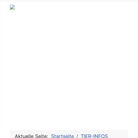
HUNDE
KLEINTIERE
SCHWEINE
KÜHE
PFERDE
WILDTIERE
WASSERBEWOHNER
VÖGEL
TAUBEN
Aktuelle Seite:
Startseite
TIER-INFOS