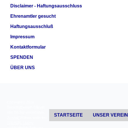
Disclaimer - Haftungsausschluss
Ehrenamtler gesucht
Haftungsausschluß
Impressum
Kontaktformular
SPENDEN
ÜBER UNS
Copyright © 2026
Tierschutzverein Erkrath.
Alle Rechte vorbehalten.
STARTSEITE
UNSER VEREI
Joomla!
ist freie, unter der
GNU/GPL-Lizenz