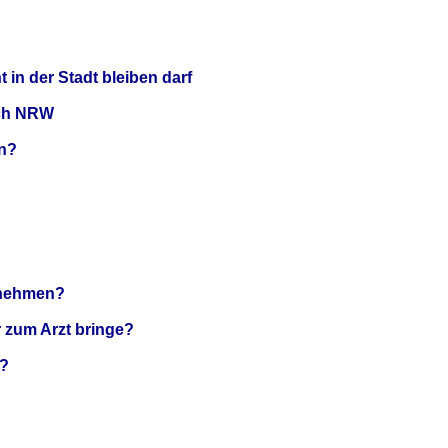
 in der Stadt bleiben darf
ach NRW
en?
ternehmen?
r zum Arzt bringe?
t?