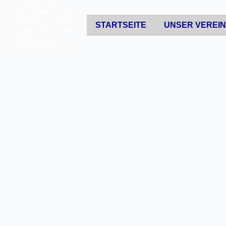
Copyright © 2026
Tierschutzverein Erkrath.
Alle Rechte vorbehalten.
STARTSEITE
UNSER VEREI
Joomla!
ist freie, unter der
GNU/GPL-Lizenz
veröffentlichte Software.