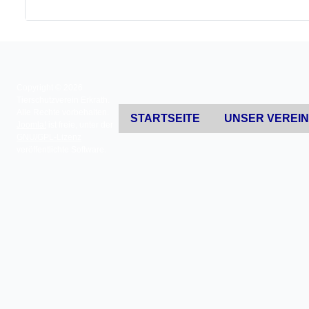
Copyright © 2026
Tierschutzverein Erkrath.
Alle Rechte vorbehalten.
STARTSEITE
UNSER VEREI
Joomla!
ist freie, unter der
GNU/GPL-Lizenz
veröffentlichte Software.