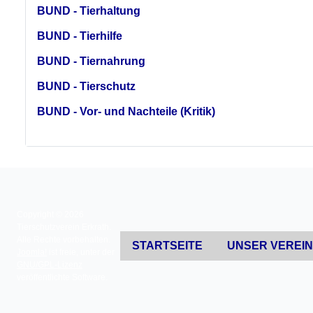
BUND - Tierhaltung
BUND - Tierhilfe
BUND - Tiernahrung
BUND - Tierschutz
BUND - Vor- und Nachteile (Kritik)
Copyright © 2026
Tierschutzverein Erkrath.
Alle Rechte vorbehalten.
STARTSEITE
UNSER VEREI
Joomla!
ist freie, unter der
GNU/GPL-Lizenz
veröffentlichte Software.