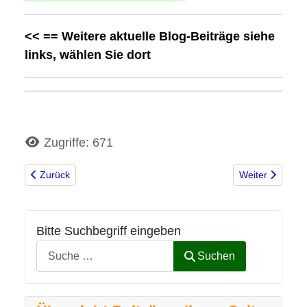
<< == Weitere aktuelle Blog-Beiträge siehe
links, wählen Sie dort
Details
Zugriffe: 671
Vorheriger Beitrag: Neues auf der Homepage
Nächster Beitra
Zurück
Weiter
Bitte Suchbegriff eingeben
Suchen