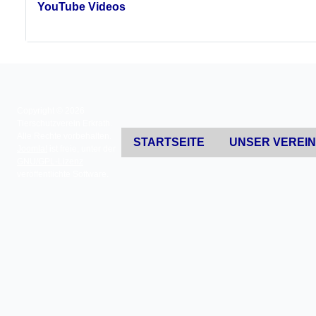
YouTube Videos
Copyright © 2026
Tierschutzverein Erkrath.
Alle Rechte vorbehalten.
STARTSEITE
UNSER VEREI
Joomla!
ist freie, unter der
GNU/GPL-Lizenz
veröffentlichte Software.