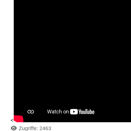
<
Details
Zugriffe: 2463